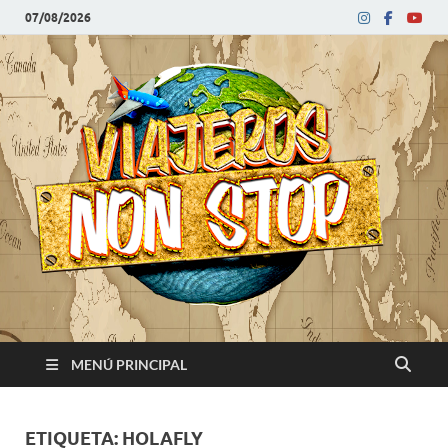
07/08/2026
V
Blog
de
N
viajes
MENÚ PRINCIPAL
ETIQUETA:
HOLAFLY