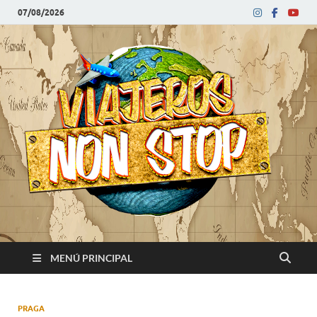
07/08/2026
V
Blog
de
N
viajes
MENÚ PRINCIPAL
PRAGA