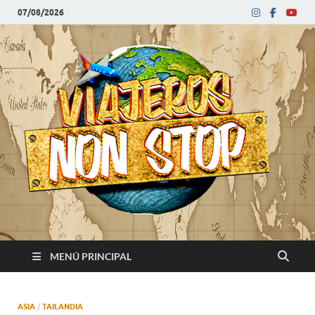
07/08/2026
V
Blog
de
N
viajes
MENÚ PRINCIPAL
ASIA
/
TAILANDIA