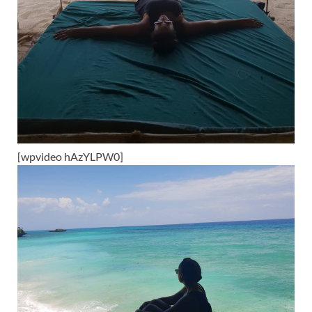
[wpvideo hAzYLPW0]