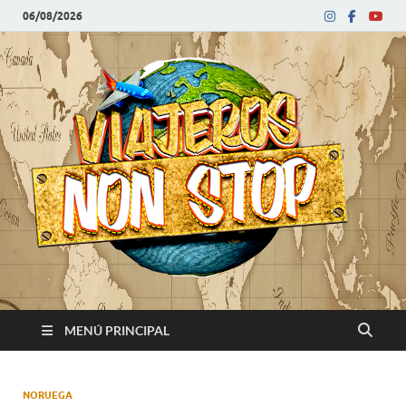
06/08/2026
V
Blog
de
N
viajes
MENÚ PRINCIPAL
NORUEGA