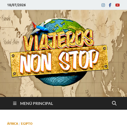
18/07/2026
V
Blog
de
N
viajes
MENÚ PRINCIPAL
ÁFRICA
/
EGIPTO