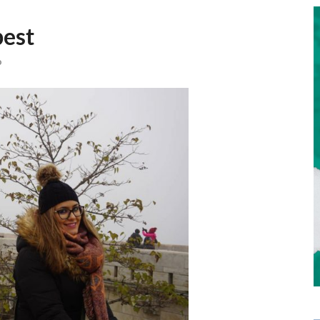
pest
o