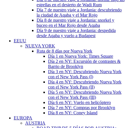
estrellas en el desierto de Wadi Rum
Día 7 de nuestro viaje a Jordania: descubriendo
la ciudad de Aqaba y el Mar Rojo
Día 8 de nuestro viaje a Jordania: snorkel y
buceo en el Mar Rojo desde Aqaba
Día 9 de nuestro viaje a Jordania: despedida
desde Aqaba y vuelo a Budapest
EEUU
NUEVA YORK
Ruta de 8 días por Nueva York
Día 1 en Nueva York: Times Square
Día 2 en NY: Excursión de contrastes &
Barrio de Brooklyn
Día 3 en NY: Descubriendo Nueva York
con el New York Pass (I)
Día 4 en NY: Descubriendo Nueva York
con el New York Pass (II)
Día 5 en NY: Descubriendo Nueva York
con el New York Pass (III)
Día 6 en NY: Vuelo en helicóptero
Día 7 en NY: Compras por Brooklyn
Día 8 en NY: Coney Island
EUROPA
AUSTRIA