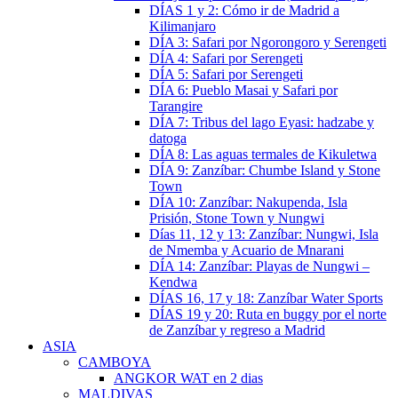
DÍAS 1 y 2: Cómo ir de Madrid a
Kilimanjaro
DÍA 3: Safari por Ngorongoro y Serengeti
DÍA 4: Safari por Serengeti
DÍA 5: Safari por Serengeti
DÍA 6: Pueblo Masai y Safari por
Tarangire
DÍA 7: Tribus del lago Eyasi: hadzabe y
datoga
DÍA 8: Las aguas termales de Kikuletwa
DÍA 9: Zanzíbar: Chumbe Island y Stone
Town
DÍA 10: Zanzíbar: Nakupenda, Isla
Prisión, Stone Town y Nungwi
Días 11, 12 y 13: Zanzíbar: Nungwi, Isla
de Nmemba y Acuario de Mnarani
DÍA 14: Zanzíbar: Playas de Nungwi –
Kendwa
DÍAS 16, 17 y 18: Zanzíbar Water Sports
DÍAS 19 y 20: Ruta en buggy por el norte
de Zanzíbar y regreso a Madrid
ASIA
CAMBOYA
ANGKOR WAT en 2 dias
MALDIVAS