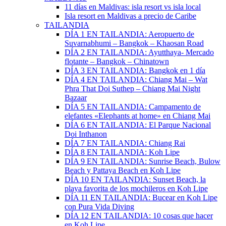
11 días en Maldivas: isla resort vs isla local
Isla resort en Maldivas a precio de Caribe
TAILANDIA
DÍA 1 EN TAILANDIA: Aeropuerto de
Suvarnabhumi – Bangkok – Khaosan Road
DÍA 2 EN TAILANDIA: Ayutthaya- Mercado
flotante – Bangkok – Chinatown
DÍA 3 EN TAILANDIA: Bangkok en 1 día
DÍA 4 EN TAILANDIA: Chiang Mai – Wat
Phra That Doi Suthep – Chiang Mai Night
Bazaar
DÍA 5 EN TAILANDIA: Campamento de
elefantes «Elephants at home» en Chiang Mai
DÍA 6 EN TAILANDIA: El Parque Nacional
Doi Inthanon
DÍA 7 EN TAILANDIA: Chiang Rai
DÍA 8 EN TAILANDIA: Koh Lipe
DÍA 9 EN TAILANDIA: Sunrise Beach, Bulow
Beach y Pattaya Beach en Koh Lipe
DÍA 10 EN TAILANDIA: Sunset Beach, la
playa favorita de los mochileros en Koh Lipe
DÍA 11 EN TAILANDIA: Bucear en Koh Lipe
con Pura Vida Diving
DÍA 12 EN TAILANDIA: 10 cosas que hacer
en Koh Lipe