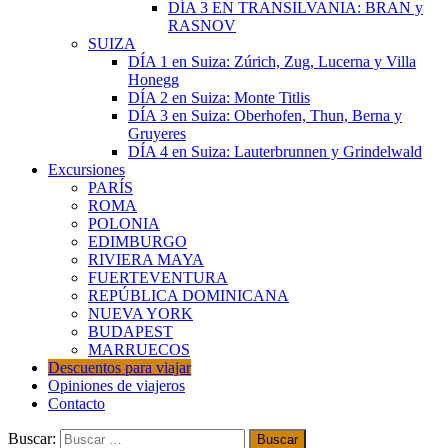
DÍA 3 EN TRANSILVANIA: BRAN y
RASNOV
SUIZA
DÍA 1 en Suiza: Zúrich, Zug, Lucerna y Villa
Honegg
DÍA 2 en Suiza: Monte Titlis
DÍA 3 en Suiza: Oberhofen, Thun, Berna y
Gruyeres
DÍA 4 en Suiza: Lauterbrunnen y Grindelwald
Excursiones
PARÍS
ROMA
POLONIA
EDIMBURGO
RIVIERA MAYA
FUERTEVENTURA
REPÚBLICA DOMINICANA
NUEVA YORK
BUDAPEST
MARRUECOS
Descuentos para viajar
Opiniones de viajeros
Contacto
Buscar: