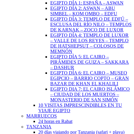
EGIPTO DÍA 1: ESPAÑA – ASWAN
EGIPTO DÍA 2: ASWAN – ABU
SIMBEL – KOM OMBO – EDFU
EGIPTO DÍA 3: TEMPLO DE EDFÚ –
ESCLUSA DEL RÍO NILO – TEMPLOS
DE KARNAK – ZOCO DE LUXOR
EGIPTO DÍA 4: TEMPLO DE LUXOR
– VALLE DE LOS REYES – TEMPLO
DE HATSHEPSUT – COLOSOS DE
MEMNÓN
EGIPTO DÍA 5: EL CAIRO –
PIRÁMIDES DE GUIZA – SAKKARA
– DASHUR
EGIPTO DÍA 6: EL CAIRO – MUSEO
EGIPCIO – BARRIO COPTO – GRAN
BAZAR DE KHAN EL KHALILI
EGIPTO DIA 7: EL CAIRO ISLÁMICO
– CIUDAD DE LOS MUERTOS –
MONASTERIO DE SAN SIMÓN
10 VISITAS IMPRESCINDIBLES EN TU
VIAJE EGIPTO
MARRUECOS
24 horas en Rabat
TANZANIA
20 días viajando por Tanzania (safari + playa)