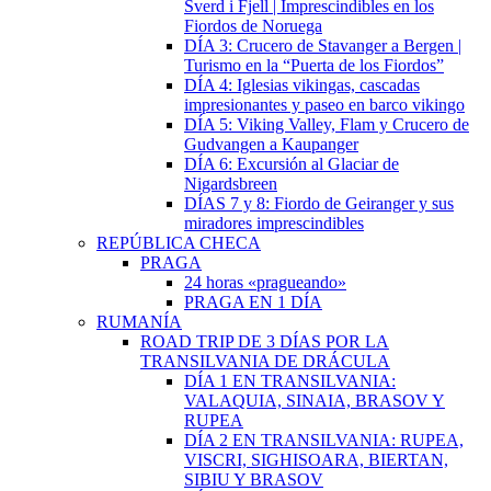
Sverd i Fjell | Imprescindibles en los
Fiordos de Noruega
DÍA 3: Crucero de Stavanger a Bergen |
Turismo en la “Puerta de los Fiordos”
DÍA 4: Iglesias vikingas, cascadas
impresionantes y paseo en barco vikingo
DÍA 5: Viking Valley, Flam y Crucero de
Gudvangen a Kaupanger
DÍA 6: Excursión al Glaciar de
Nigardsbreen
DÍAS 7 y 8: Fiordo de Geiranger y sus
miradores imprescindibles
REPÚBLICA CHECA
PRAGA
24 horas «pragueando»
PRAGA EN 1 DÍA
RUMANÍA
ROAD TRIP DE 3 DÍAS POR LA
TRANSILVANIA DE DRÁCULA
DÍA 1 EN TRANSILVANIA:
VALAQUIA, SINAIA, BRASOV Y
RUPEA
DÍA 2 EN TRANSILVANIA: RUPEA,
VISCRI, SIGHISOARA, BIERTAN,
SIBIU Y BRASOV