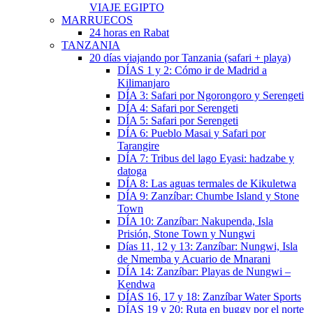
VIAJE EGIPTO
MARRUECOS
24 horas en Rabat
TANZANIA
20 días viajando por Tanzania (safari + playa)
DÍAS 1 y 2: Cómo ir de Madrid a
Kilimanjaro
DÍA 3: Safari por Ngorongoro y Serengeti
DÍA 4: Safari por Serengeti
DÍA 5: Safari por Serengeti
DÍA 6: Pueblo Masai y Safari por
Tarangire
DÍA 7: Tribus del lago Eyasi: hadzabe y
datoga
DÍA 8: Las aguas termales de Kikuletwa
DÍA 9: Zanzíbar: Chumbe Island y Stone
Town
DÍA 10: Zanzíbar: Nakupenda, Isla
Prisión, Stone Town y Nungwi
Días 11, 12 y 13: Zanzíbar: Nungwi, Isla
de Nmemba y Acuario de Mnarani
DÍA 14: Zanzíbar: Playas de Nungwi –
Kendwa
DÍAS 16, 17 y 18: Zanzíbar Water Sports
DÍAS 19 y 20: Ruta en buggy por el norte