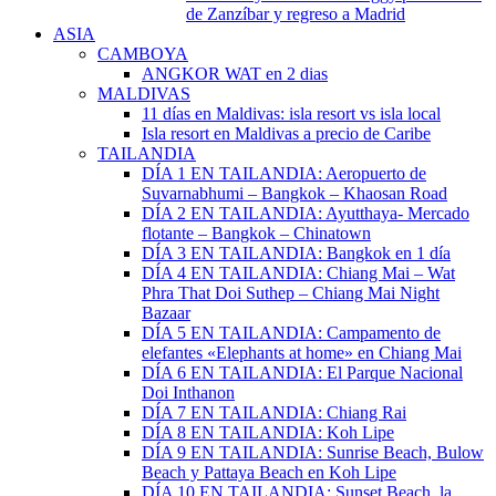
de Zanzíbar y regreso a Madrid
ASIA
CAMBOYA
ANGKOR WAT en 2 dias
MALDIVAS
11 días en Maldivas: isla resort vs isla local
Isla resort en Maldivas a precio de Caribe
TAILANDIA
DÍA 1 EN TAILANDIA: Aeropuerto de
Suvarnabhumi – Bangkok – Khaosan Road
DÍA 2 EN TAILANDIA: Ayutthaya- Mercado
flotante – Bangkok – Chinatown
DÍA 3 EN TAILANDIA: Bangkok en 1 día
DÍA 4 EN TAILANDIA: Chiang Mai – Wat
Phra That Doi Suthep – Chiang Mai Night
Bazaar
DÍA 5 EN TAILANDIA: Campamento de
elefantes «Elephants at home» en Chiang Mai
DÍA 6 EN TAILANDIA: El Parque Nacional
Doi Inthanon
DÍA 7 EN TAILANDIA: Chiang Rai
DÍA 8 EN TAILANDIA: Koh Lipe
DÍA 9 EN TAILANDIA: Sunrise Beach, Bulow
Beach y Pattaya Beach en Koh Lipe
DÍA 10 EN TAILANDIA: Sunset Beach, la