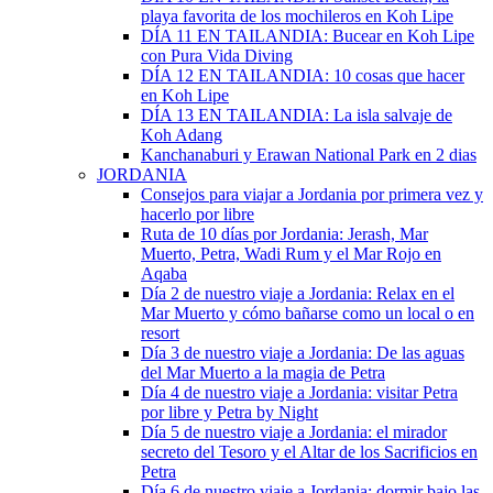
playa favorita de los mochileros en Koh Lipe
DÍA 11 EN TAILANDIA: Bucear en Koh Lipe
con Pura Vida Diving
DÍA 12 EN TAILANDIA: 10 cosas que hacer
en Koh Lipe
DÍA 13 EN TAILANDIA: La isla salvaje de
Koh Adang
Kanchanaburi y Erawan National Park en 2 dias
JORDANIA
Consejos para viajar a Jordania por primera vez y
hacerlo por libre
Ruta de 10 días por Jordania: Jerash, Mar
Muerto, Petra, Wadi Rum y el Mar Rojo en
Aqaba
Día 2 de nuestro viaje a Jordania: Relax en el
Mar Muerto y cómo bañarse como un local o en
resort
Día 3 de nuestro viaje a Jordania: De las aguas
del Mar Muerto a la magia de Petra
Día 4 de nuestro viaje a Jordania: visitar Petra
por libre y Petra by Night
Día 5 de nuestro viaje a Jordania: el mirador
secreto del Tesoro y el Altar de los Sacrificios en
Petra
Día 6 de nuestro viaje a Jordania: dormir bajo las