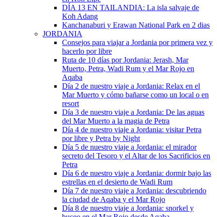
DÍA 13 EN TAILANDIA: La isla salvaje de
Koh Adang
Kanchanaburi y Erawan National Park en 2 dias
JORDANIA
Consejos para viajar a Jordania por primera vez y
hacerlo por libre
Ruta de 10 días por Jordania: Jerash, Mar
Muerto, Petra, Wadi Rum y el Mar Rojo en
Aqaba
Día 2 de nuestro viaje a Jordania: Relax en el
Mar Muerto y cómo bañarse como un local o en
resort
Día 3 de nuestro viaje a Jordania: De las aguas
del Mar Muerto a la magia de Petra
Día 4 de nuestro viaje a Jordania: visitar Petra
por libre y Petra by Night
Día 5 de nuestro viaje a Jordania: el mirador
secreto del Tesoro y el Altar de los Sacrificios en
Petra
Día 6 de nuestro viaje a Jordania: dormir bajo las
estrellas en el desierto de Wadi Rum
Día 7 de nuestro viaje a Jordania: descubriendo
la ciudad de Aqaba y el Mar Rojo
Día 8 de nuestro viaje a Jordania: snorkel y
buceo en el Mar Rojo desde Aqaba