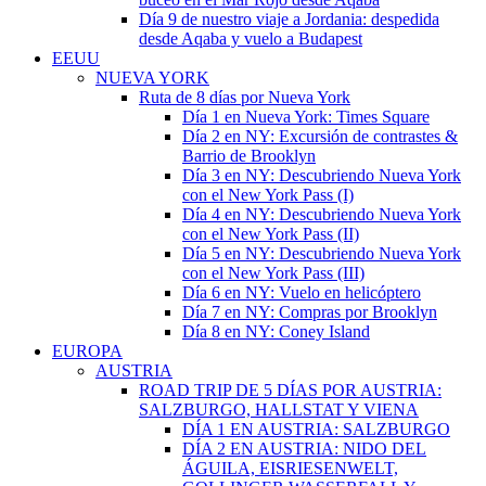
Día 9 de nuestro viaje a Jordania: despedida
desde Aqaba y vuelo a Budapest
EEUU
NUEVA YORK
Ruta de 8 días por Nueva York
Día 1 en Nueva York: Times Square
Día 2 en NY: Excursión de contrastes &
Barrio de Brooklyn
Día 3 en NY: Descubriendo Nueva York
con el New York Pass (I)
Día 4 en NY: Descubriendo Nueva York
con el New York Pass (II)
Día 5 en NY: Descubriendo Nueva York
con el New York Pass (III)
Día 6 en NY: Vuelo en helicóptero
Día 7 en NY: Compras por Brooklyn
Día 8 en NY: Coney Island
EUROPA
AUSTRIA
ROAD TRIP DE 5 DÍAS POR AUSTRIA:
SALZBURGO, HALLSTAT Y VIENA
DÍA 1 EN AUSTRIA: SALZBURGO
DÍA 2 EN AUSTRIA: NIDO DEL
ÁGUILA, EISRIESENWELT,