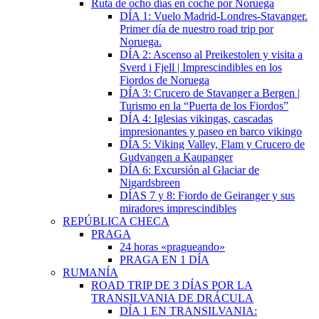
Ruta de ocho días en coche por Noruega
DÍA 1: Vuelo Madrid-Londres-Stavanger.
Primer día de nuestro road trip por
Noruega.
DÍA 2: Ascenso al Preikestolen y visita a
Sverd i Fjell | Imprescindibles en los
Fiordos de Noruega
DÍA 3: Crucero de Stavanger a Bergen |
Turismo en la “Puerta de los Fiordos”
DÍA 4: Iglesias vikingas, cascadas
impresionantes y paseo en barco vikingo
DÍA 5: Viking Valley, Flam y Crucero de
Gudvangen a Kaupanger
DÍA 6: Excursión al Glaciar de
Nigardsbreen
DÍAS 7 y 8: Fiordo de Geiranger y sus
miradores imprescindibles
REPÚBLICA CHECA
PRAGA
24 horas «pragueando»
PRAGA EN 1 DÍA
RUMANÍA
ROAD TRIP DE 3 DÍAS POR LA
TRANSILVANIA DE DRÁCULA
DÍA 1 EN TRANSILVANIA: