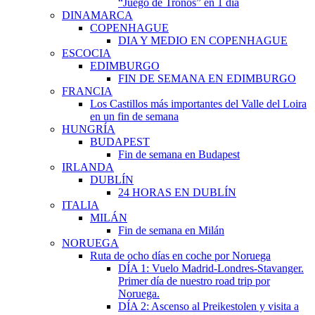
“Juego de Tronos” en 1 día
DINAMARCA
COPENHAGUE
DIA Y MEDIO EN COPENHAGUE
ESCOCIA
EDIMBURGO
FIN DE SEMANA EN EDIMBURGO
FRANCIA
Los Castillos más importantes del Valle del Loira
en un fin de semana
HUNGRÍA
BUDAPEST
Fin de semana en Budapest
IRLANDA
DUBLÍN
24 HORAS EN DUBLÍN
ITALIA
MILÁN
Fin de semana en Milán
NORUEGA
Ruta de ocho días en coche por Noruega
DÍA 1: Vuelo Madrid-Londres-Stavanger.
Primer día de nuestro road trip por
Noruega.
DÍA 2: Ascenso al Preikestolen y visita a