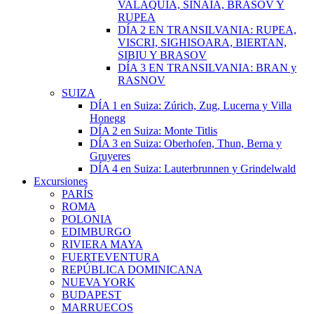
VALAQUIA, SINAIA, BRASOV Y
RUPEA
DÍA 2 EN TRANSILVANIA: RUPEA,
VISCRI, SIGHISOARA, BIERTAN,
SIBIU Y BRASOV
DÍA 3 EN TRANSILVANIA: BRAN y
RASNOV
SUIZA
DÍA 1 en Suiza: Zúrich, Zug, Lucerna y Villa
Honegg
DÍA 2 en Suiza: Monte Titlis
DÍA 3 en Suiza: Oberhofen, Thun, Berna y
Gruyeres
DÍA 4 en Suiza: Lauterbrunnen y Grindelwald
Excursiones
PARÍS
ROMA
POLONIA
EDIMBURGO
RIVIERA MAYA
FUERTEVENTURA
REPÚBLICA DOMINICANA
NUEVA YORK
BUDAPEST
MARRUECOS