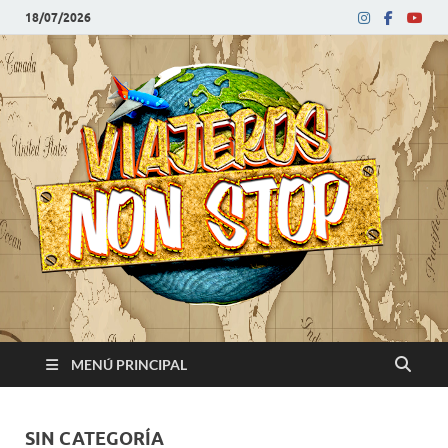
18/07/2026
V
Blog
de
N
viajes
MENÚ PRINCIPAL
SIN CATEGORÍA