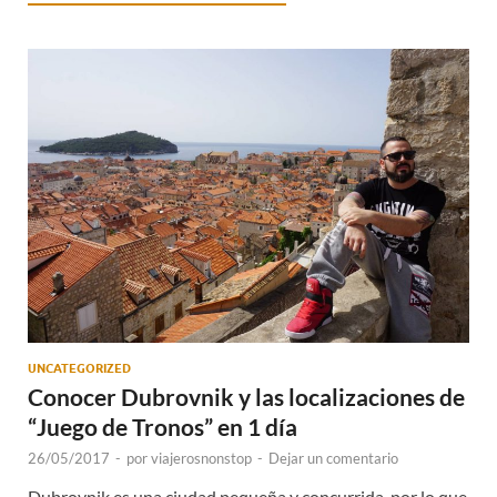
UNCATEGORIZED
Conocer Dubrovnik y las localizaciones de
“Juego de Tronos” en 1 día
26/05/2017
-
por
viajerosnonstop
-
Dejar un comentario
Dubrovnik es una ciudad pequeña y concurrida, por lo que