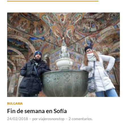
BULGARIA
Fin de semana en Sofía
24/02/2018
-
por
viajerosnonstop
-
2 comentarios.