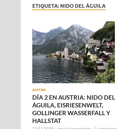
ETIQUETA:
NIDO DEL ÁGUILA
AUSTRIA
DÍA 2 EN AUSTRIA: NIDO DEL
ÁGUILA, EISRIESENWELT,
GOLLINGER WASSERFALL Y
HALLSTAT
22/11/2019
-
por
viajerosnonstop
-
1 comentario