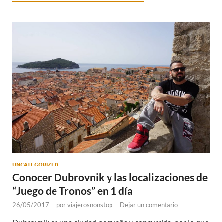
UNCATEGORIZED
Conocer Dubrovnik y las localizaciones de
“Juego de Tronos” en 1 día
26/05/2017
-
por
viajerosnonstop
-
Dejar un comentario
Dubrovnik es una ciudad pequeña y concurrida, por lo que