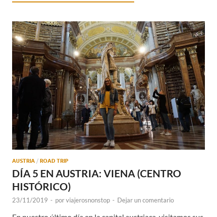
AUSTRIA
/
ROAD TRIP
DÍA 5 EN AUSTRIA: VIENA (CENTRO
HISTÓRICO)
23/11/2019
-
por
viajerosnonstop
-
Dejar un comentario
En nuestro último día en la capital austriaca, visitamos sus